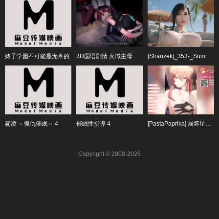
婊子学园不可能是无辜的
3D国语剧情 火域主母萧薰儿偷情~12#动漫#3D
[Strauzek]_353-_Summer_Fantasy_–_Tifa_Aerith
霸凌 ～復仇催眠～ 4
催眠性指導 4
[PastaPaprika] 崩坏星穹铁道 合集2#动漫
Copyright © 2008-2026